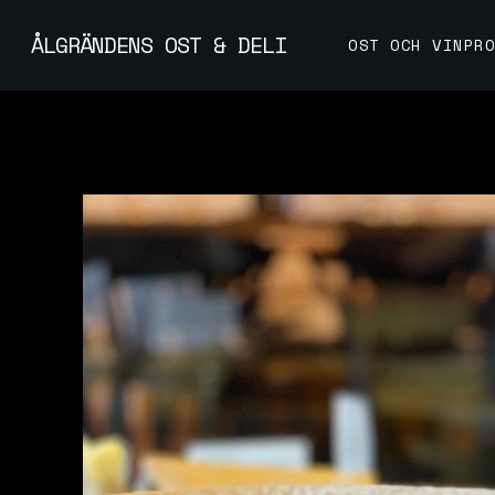
Skip
to
ÅLGRÄNDENS OST & DELI
OST OCH VINPRO
main
content