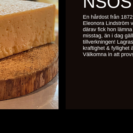
NSOS
En hårdost från 1872
Eleonora Lindström v
därav fick hon lämna 
misstag, än i dag gäl
tillverkningen! Lagr
kraftighet & fyllighet
Välkomna in att pro