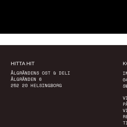
HITTA HIT
K
ÅLGRÄNDENS OST & DELI
I
ÅLGRÄNDEN 6
0
252 20 HELSINGBORG
S
V
P
V
R
T