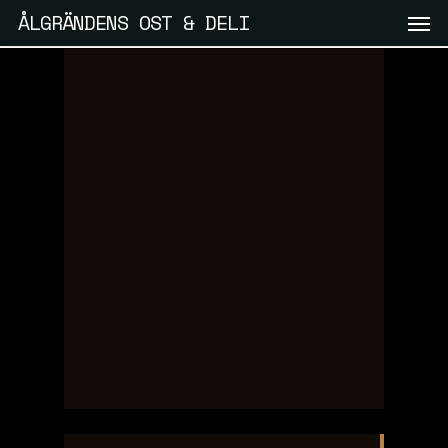
Skip
Men
ÅLGRÄNDENS OST & DELI
to
main
content