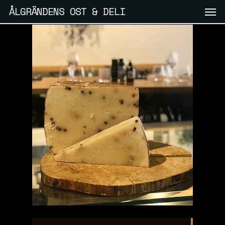
Skip
Men
ÅLGRÄNDENS OST & DELI
to
main
content