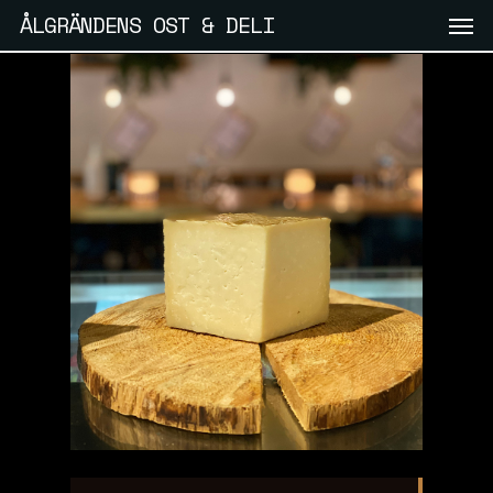
Skip
Men
ÅLGRÄNDENS OST & DELI
to
main
content