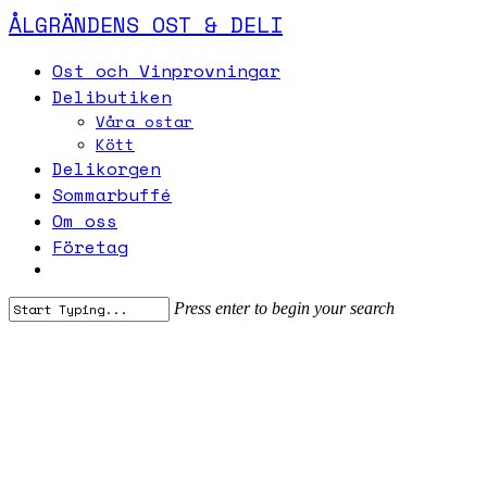
Skip
ÅLGRÄNDENS OST & DELI
to
main
Menu
Ost och Vinprovningar
content
Delibutiken
Våra ostar
Kött
Delikorgen
Sommarbuffé
Om oss
Företag
Press enter to begin your search
Close
Search