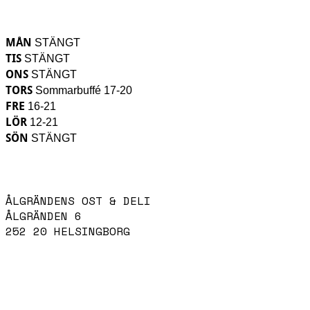
KÖKET HAR ÖPPET
MÅN
STÄNGT
TIS
STÄNGT
ONS
STÄNGT
TORS
Sommarbuffé 17-20
FRE
16-21
LÖR
12-21
SÖN
STÄNGT
HITTA HIT
ÅLGRÄNDENS OST & DELI
ÅLGRÄNDEN 6
252 20 HELSINGBORG
KONTAKTA OSS
INFO@ALGRANDENSOST.SE