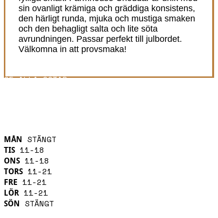
sin ovanligt krämiga och gräddiga konsistens,
den härligt runda, mjuka och mustiga smaken
och den behagligt salta och lite söta
avrundningen. Passar perfekt till julbordet.
Välkomna in att provsmaka!
SE ALLA OSTAR
ÖPPETTIDER
STÄNGT
MÅN
11-18
TIS
11-18
ONS
11-21
TORS
11-21
FRE
11-21
LÖR
STÄNGT
SÖN