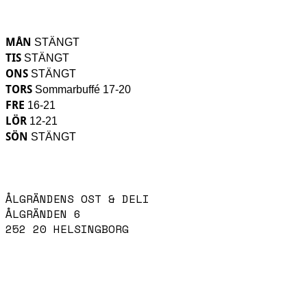
KÖKET HAR ÖPPET
MÅN
STÄNGT
TIS
STÄNGT
ONS
STÄNGT
TORS
Sommarbuffé 17-20
FRE
16-21
LÖR
12-21
SÖN
STÄNGT
HITTA HIT
ÅLGRÄNDENS OST & DELI
ÅLGRÄNDEN 6
252 20 HELSINGBORG
KONTAKTA OSS
INFO@ALGRANDENSOST.SE