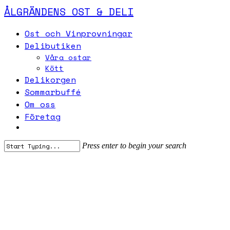
Skip
ÅLGRÄNDENS OST & DELI
to
main
Menu
Ost och Vinprovningar
content
Delibutiken
Våra ostar
Kött
Delikorgen
Sommarbuffé
Om oss
Företag
Press enter to begin your search
Close
Search