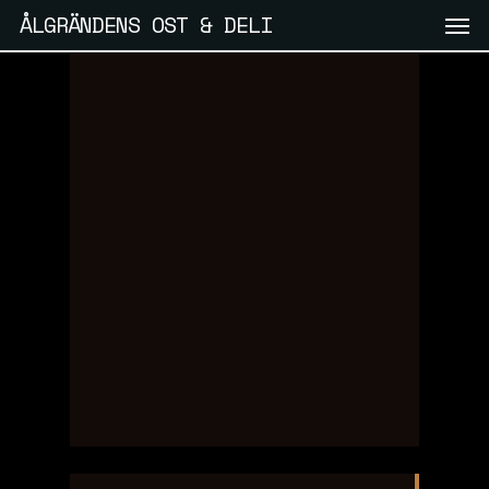
Skip
Men
ÅLGRÄNDENS OST & DELI
to
main
content