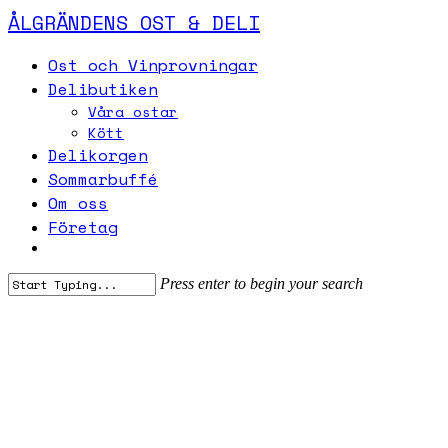
Skip
ÅLGRÄNDENS OST & DELI
to
main
Menu
Ost och Vinprovningar
content
Delibutiken
Våra ostar
Kött
Delikorgen
Sommarbuffé
Om oss
Företag
Press enter to begin your search
Close
SE ALLA OSTAR
Search