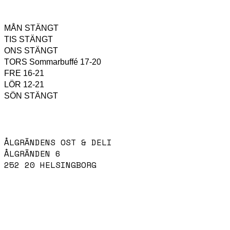
KÖKET HAR ÖPPET
MÅN
STÄNGT
TIS
STÄNGT
ONS
STÄNGT
TORS
Sommarbuffé 17-20
FRE
16-21
LÖR
12-21
SÖN
STÄNGT
HITTA HIT
ÅLGRÄNDENS OST & DELI
ÅLGRÄNDEN 6
252 20 HELSINGBORG
KONTAKTA OSS
INFO@ALGRANDENSOST.SE
042-14 96 45