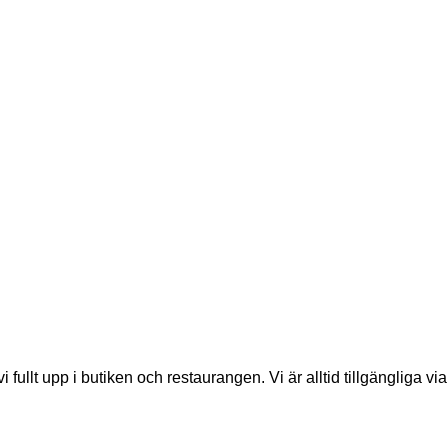
É – SMAKER ATT DELA
slappnad kväll där säsongens smaker står i centrum. Buffén bjude
illbehör – allt tillagat med samma omtanke som kännetecknar Ålg
vi fullt upp i butiken och restaurangen. Vi är alltid tillgängliga vi