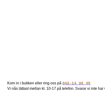
SOMMARBUFF
Samla familj, vänner eller kollegor och njut av en av
ostar, charkuterier, sallader och noggrant utvalda t
Sommarbuffé 295 kr per person.
042-14 96 45
Kom in i butiken eller ring oss på
Vi nås lättast mellan kl. 10-17 på telefon. Svarar vi inte har 