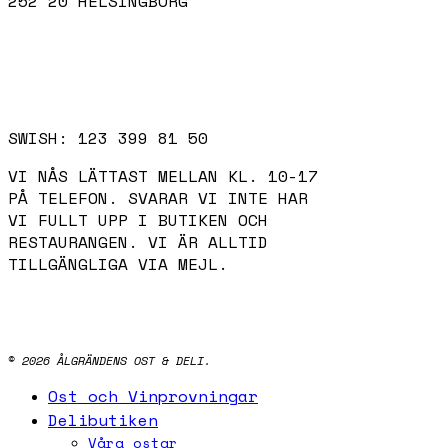
252 20 HELSINGBORG
KONTAKTA OSS
INFO@ALGRANDENSOST.SE
042-14 96 45
SWISH: 123 399 81 50
VI NÅS LÄTTAST MELLAN KL. 10-17
PÅ TELEFON. SVARAR VI INTE HAR
VI FULLT UPP I BUTIKEN OCH
RESTAURANGEN. VI ÄR ALLTID
TILLGÄNGLIGA VIA MEJL.
INSTAGRAM
FACEBOOK
© 2026 ÅLGRÄNDENS OST & DELI.
Close
Ost och Vinprovningar
Menu
Delibutiken
Våra ostar