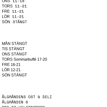
11-18
ONS
11-21
TORS
11-21
FRE
11-21
LÖR
STÄNGT
SÖN
KÖKET HAR ÖPPET
MÅN
STÄNGT
TIS
STÄNGT
ONS
STÄNGT
TORS
Sommarbuffé 17-20
FRE
16-21
LÖR
12-21
SÖN
STÄNGT
HITTA HIT
ÅLGRÄNDENS OST & DELI
ÅLGRÄNDEN 6