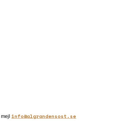
 & NJUTA AV
r på ett generöst urval av kalla och varma rätter,
rändens Ost & Deli.
info@algrandensost.se
a mejl