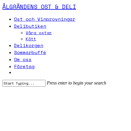
Skip
ÅLGRÄNDENS OST & DELI
to
main
Menu
Ost och Vinprovningar
content
Delibutiken
Våra ostar
Kött
Delikorgen
Sommarbuffé
Om oss
Företag
Press enter to begin your search
Close
Search